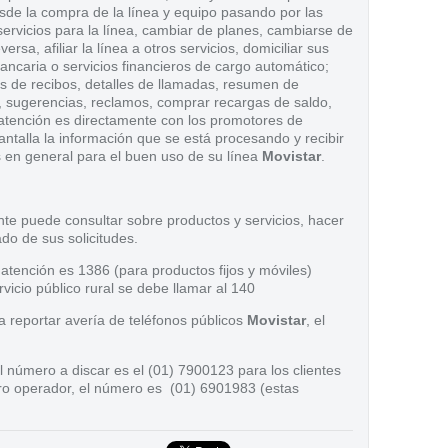
sde la compra de la línea y equipo pasando por las
ervicios para la línea, cambiar de planes, cambiarse de
sa, afiliar la línea a otros servicios, domiciliar sus
bancaria o servicios financieros de cargo automático;
es de recibos, detalles de llamadas, resumen de
, sugerencias, reclamos, comprar recargas de saldo,
 atención es directamente con los promotores de
ntalla la información que se está procesando y recibir
s en general para el buen uso de su línea
Movistar
.
nte puede consultar sobre productos y servicios, hacer
ado de sus solicitudes.
atención es 1386 (para productos fijos y móviles)
vicio público rural se debe llamar al 140
a reportar avería de teléfonos públicos
Movistar
, el
 número a discar es el (01) 7900123 para los clientes
ro operador, el número es (01) 6901983 (estas