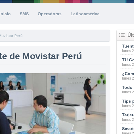
Inicio
SMS
Operadoras
Latinoamérica
Úl
Movistar Perú
lunes 
nte de Movistar Perú
lunes 
¿Cómo
lunes 
Todo 
lunes 
Tips 
lunes 
Tarjet
lunes 
lunes 