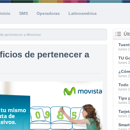
Inicio
SMS
Operadoras
Latinoamérica
Úl
de pertenecer a Movistar
lunes 
icios de pertenecer a
lunes 
¿Cómo
lunes 
Todo 
lunes 
Tips 
lunes 
Tarjet
lunes 
lunes 