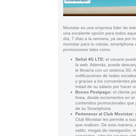
Movistar es una empresa líder de tele
una excelente opción para todos aqu
día, 7 días a la semana, ya sea por tr
movistar para tu celular, smartphone o
promociones tales como:
Señal 4G LTE:
el usuario puede
la web. Además, puede descarga
le llevaría con un sistema 3G. A
notificaciones de redes sociale
y gracias a los convenientes pl
mitad de su salario por hacer us
Bonos Postpago:
el cliente p
línea, desde incrementos en el 
contenidos promocionales que 
de su Smartphone.
Pertenecer al Club Movistar:
y
Club Movistar les permite a su
que realicen. De esta manera, e
saldo, megas de navegación, m
conciertos, adquirir equipos ent