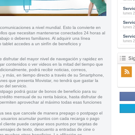
Servic
lunes 
comunicaciones a nivel mundial. Esto la convierte en
lunes 
ellos que necesitan mantenerse conectados 24 horas al
abajo o deberes familiares. Al adquirir una línea
lunes 
 tablet accedes a un sinfín de beneficios y
Si
 disfrutar del mayor nivel de navegación y rapidez en
r contenidos o ver videos en la mitad del tiempo que
dicionalmente, podrá recibir noticias, correos,
s, y más, en tiempo directo a través de su Smartphone,
anes que presenta Movistar, no tendrá que gastar la
o del servicio.
ostpago podrá gozar de bonos de beneficio para su
crédito mensual de su renta básica, hasta disfrutar de
permiten aprovechar al máximo todas esas funciones
a sea que cancele de manera prepago o postpago el
s usuarios acumular puntos con cada recarga o pago
l cliente puede canjear esos puntos por tarjetas de
ensajes de texto, descuento a entradas de cine o
re muchos otros beneficios. La afiliación es